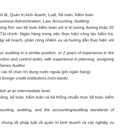
h tế, Quản trị kinh doanh, Luật, Kế toán, Kiểm toán
usiness Administration, Law, Accounting, Auditing.
ong lĩnh vực kế toán kiểm toán với vị trị tương đương hoặc 02
Tài chính- Ngân hàng trong việc thực hiện công tác kiểm tra,
 lập kế hoạch, phân công nhiệm vụ và hướng dẫn thực hiện với
r auditing in a similar position, or 2 years of experience in the
tion and control tasks, with experience in planning, assigning
Senior Auditor.
i các tổ chức tín dụng nước ngoài (phi ngân hàng)
foreign credit institutions (non-bank).
sh at an intermediate level.
n hàng, kế toán, kiểm toán và hệ thống chuẩn mực kế toán, kiểm
unting, auditing, and the accounting/auditing standards of
t chung về pháp luật về quản trị kinh doanh và các nghiệp vụ