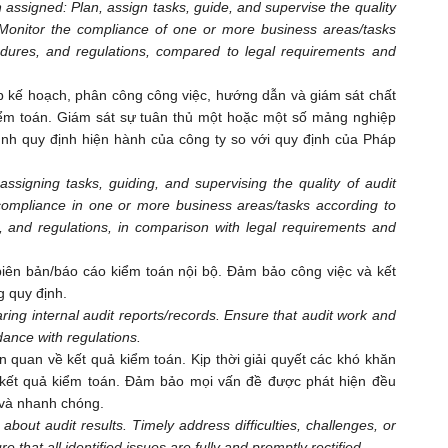
assigned: Plan, assign tasks, guide, and supervise the quality
Monitor the compliance of one or more business areas/tasks
edures, and regulations, compared to legal requirements and
ập kế hoạch, phân công công việc, hướng dẫn và giám sát chất
iểm toán. Giám sát sự tuân thủ một hoặc một số mảng nghiệp
rình quy định hiện hành của công ty so với quy định của Pháp
ssigning tasks, guiding, and supervising the quality of audit
ompliance in one or more business areas/tasks according to
, and regulations, in comparison with legal requirements and
p biên bản/báo cáo kiểm toán nội bộ. Đảm bảo công việc và kết
g quy định.
aring internal audit reports/records. Ensure that audit work and
ance with regulations.
ên quan về kết quả kiểm toán. Kịp thời giải quyết các khó khăn
 kết quả kiểm toán. Đảm bảo mọi vấn đề được phát hiện đều
 và nhanh chóng.
out audit results. Timely address difficulties, challenges, or
re that all identified issues are fully and promptly rectified.