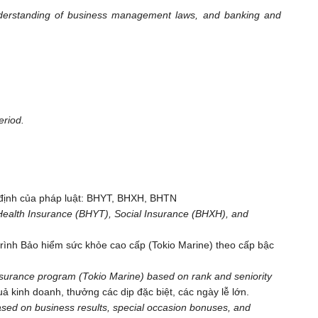
understanding of business management laws, and banking and
eriod.
 định của pháp luật: BHYT, BHXH, BHTN
g Health Insurance (BHYT), Social Insurance (BHXH), and
ình Bảo hiểm sức khỏe cao cấp (Tokio Marine) theo cấp bậc
surance program (Tokio Marine) based on rank and seniority
ả kinh doanh, thưởng các dịp đặc biệt, các ngày lễ lớn.
sed on business results, special occasion bonuses, and