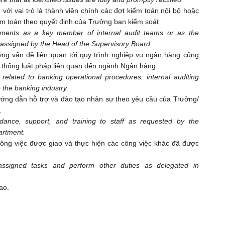
 với vai trò là thành viên chính các đợt kiểm toán nội bộ hoặc
m toán theo quyết định của Trưởng ban kiểm soát
signments as a key member of internal audit teams or as the
assigned by the Head of the Supervisory Board.
g vấn đề liên quan tới quy trình nghiệp vụ ngân hàng cũng
ệ thống luật pháp liên quan đến ngành Ngân hàng
elated to banking operational procedures, internal auditing
 the banking industry.
ướng dẫn hỗ trợ và đào tạo nhân sự theo yêu cầu của Trưởng/
.
idance, support, and training to staff as requested by the
artment.
ông việc được giao và thực hiện các công việc khác đã được
assigned tasks and perform other duties as delegated in
ao.
ors.