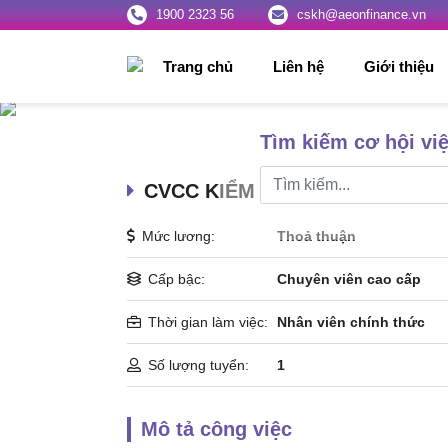
1900 2323 56
cskh@aeonfinance.vn
Trang chủ
Liên hệ
Giới thiệu
Tìm kiếm cơ hội vi
CVCC KIỂM TOÁN NỘI BỘ/ EXE
Mức lương:
Thoả thuận
Cấp bậc:
Chuyên viên cao cấp
Thời gian làm việc:
Nhân viên chính thức
Số lượng tuyển:
1
Mô tả công việc