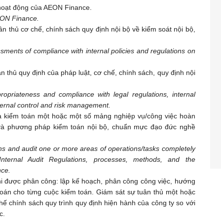
ộ hoạt động của AEON Finance.
AEON Finance.
ân thủ cơ chế, chính sách quy định nội bộ về kiểm soát nội bộ,
ments of compliance with internal policies and regulations on
ân thủ quy định của pháp luật, cơ chế, chính sách, quy định nội
priateness and compliance with legal regulations, internal
ternal control and risk management.
và kiểm toán một hoặc một số mảng nghiệp vụ/công việc hoàn
h và phương pháp kiểm toán nội bộ, chuẩn mực đạo đức nghề
ns and audit one or more areas of operations/tasks completely
Internal Audit Regulations, processes, methods, and the
nce.
hi được phân công: lập kế hoạch, phân công công việc, hướng
toán cho từng cuộc kiểm toán. Giám sát sự tuân thủ một hoặc
ế chính sách quy trình quy định hiện hành của công ty so với
c.