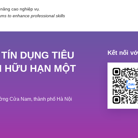
 nâng cao nghiệp vụ.
rams to enhance professional skills
Kết nối v
 TÍN DỤNG TIÊU
M HỮU HẠN MỘT
hường Cửa Nam, thành phố Hà Nội