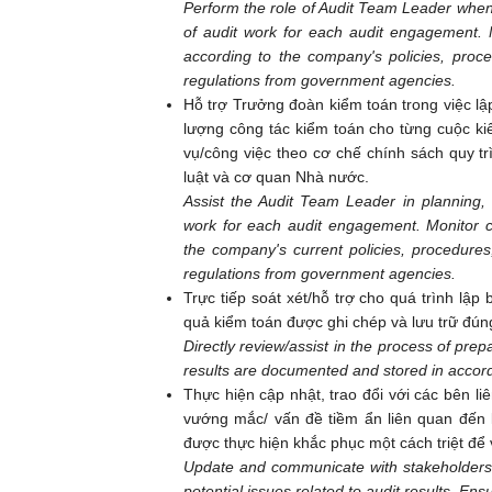
Perform the role of Audit Team Leader when 
of audit work for each audit engagement. 
according to the company's policies, proc
regulations from government agencies.
Hỗ trợ Trưởng đoàn kiểm toán trong việc l
lượng công tác kiểm toán cho từng cuộc k
vụ/công việc theo cơ chế chính sách quy t
luật và cơ quan Nhà nước.
Assist the Audit Team Leader in planning, a
work for each audit engagement. Monitor c
the company's current policies, procedures
regulations from government agencies.
Trực tiếp soát xét/hỗ trợ cho quá trình lậ
quả kiểm toán được ghi chép và lưu trữ đún
Directly review/assist in the process of prep
results are documented and stored in accord
Thực hiện cập nhật, trao đổi với các bên li
vướng mắc/ vấn đề tiềm ẩn liên quan đến
được thực hiện khắc phục một cách triệt để
Update and communicate with stakeholders ab
potential issues related to audit results. Ensu