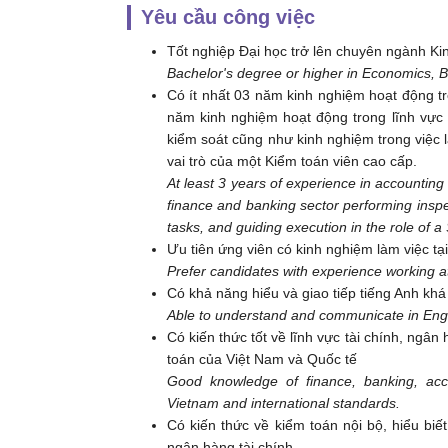
Yêu cầu công việc
Tốt nghiệp Đại học trở lên chuyên ngành Kin
Bachelor's degree or higher in Economics, B
Có ít nhất 03 năm kinh nghiệm hoạt động tr
năm kinh nghiệm hoạt động trong lĩnh vực 
kiểm soát cũng như kinh nghiệm trong việc
vai trò của một Kiểm toán viên cao cấp.
At least 3 years of experience in accounting o
finance and banking sector performing inspec
tasks, and guiding execution in the role of a 
Ưu tiên ứng viên có kinh nghiệm làm việc tạ
Prefer candidates with experience working at 
Có khả năng hiểu và giao tiếp tiếng Anh khá
Able to understand and communicate in Engli
Có kiến thức tốt về lĩnh vực tài chính, ngâ
toán của Việt Nam và Quốc tế
Good knowledge of finance, banking, acco
Vietnam and international standards.
Có kiến thức về kiểm toán nội bộ, hiểu biế
ngân hàng tài chính