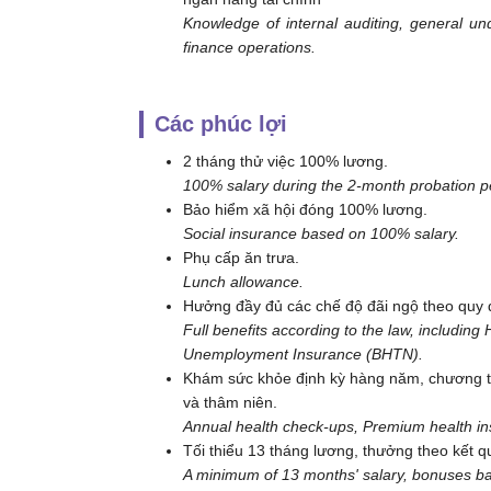
Knowledge of internal auditing, general 
finance operations.
Các phúc lợi
2 tháng thử việc 100% lương.
100% salary during the 2-month probation p
Bảo hiểm xã hội đóng 100% lương.
Social insurance based on 100% salary.
Phụ cấp ăn trưa.
Lunch allowance.
Hưởng đầy đủ các chế độ đãi ngộ theo quy
Full benefits according to the law, includin
Unemployment Insurance (BHTN).
Khám sức khỏe định kỳ hàng năm, chương tr
và thâm niên.
Annual health check-ups, Premium health in
Tối thiểu 13 tháng lương, thưởng theo kết qu
A minimum of 13 months' salary, bonuses ba