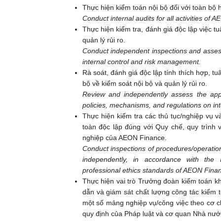
Thực hiện kiểm toán nội bộ đối với toàn b
Conduct internal audits for all activities of 
Thực hiện kiểm tra, đánh giá độc lập việc tu
quản lý rủi ro.
Conduct independent inspections and assess
internal control and risk management.
Rà soát, đánh giá độc lập tính thích hợp, tu
bộ về kiểm soát nội bộ và quản lý rủi ro.
Review and independently assess the appro
policies, mechanisms, and regulations on in
Thực hiện kiểm tra các thủ tục/nghiệp vụ 
toàn độc lập đúng với Quy chế, quy trìn
nghiệp của AEON Finance.
Conduct inspections of procedures/operatio
independently, in accordance with the 
professional ethics standards of AEON Fina
Thực hiện vai trò Trưởng đoàn kiểm toán k
dẫn và giám sát chất lượng công tác kiểm 
một số mảng nghiệp vụ/công việc theo cơ ch
quy định của Pháp luật và cơ quan Nhà nướ