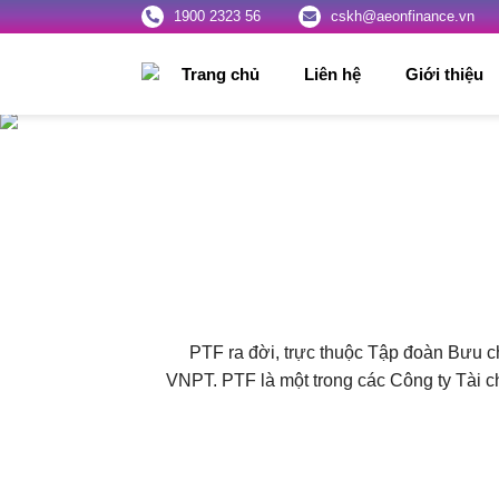
1900 2323 56
cskh@aeonfinance.vn
Trang chủ
Liên hệ
Giới thiệu
PTF ra đời, trực thuộc Tập đoàn Bưu c
VNPT. PTF là một trong các Công ty Tài ch