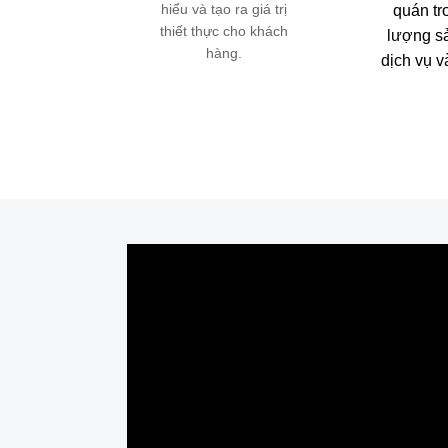
hiểu và tạo ra giá trị
quán tr
thiết thực cho khách
lượng s
hàng.
dịch vụ v