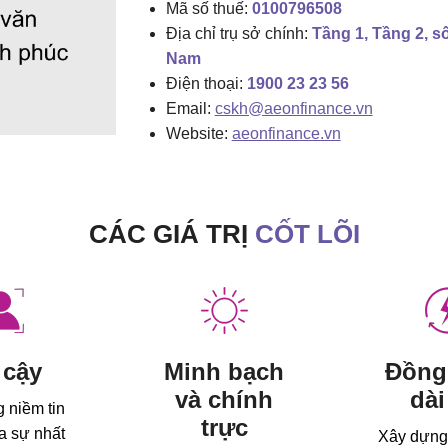
Mã số thuế:
0100796508
Địa chỉ trụ sở chính:
Tầng 1, Tầng 2, s
Nam
Điện thoại:
1900 23 23 56
Email:
cskh@aeonfinance.vn
Website:
aeonfinance.vn
CÁC GIÁ TRỊ
CỐT LÕI
 cậy
Minh bạch
Đồng
và chính
dài
 niềm tin
trực
a sự nhất
Xây dựng