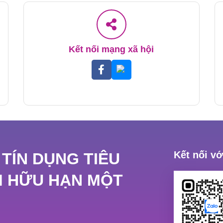
Kết nối mạng xã hội
.
Kết nối v
 TÍN DỤNG TIÊU
M HỮU HẠN MỘT