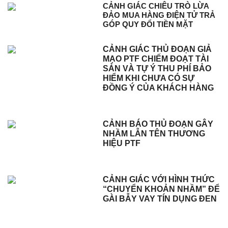
CẢNH GIÁC CHIÊU TRÒ LỪA
ĐẢO MUA HÀNG ĐIỆN TỬ TRẢ
GÓP QUY ĐỔI TIỀN MẶT
CẢNH GIÁC THỦ ĐOẠN GIẢ
MẠO PTF CHIẾM ĐOẠT TÀI
SẢN VÀ TỰ Ý THU PHÍ BẢO
HIỂM KHI CHƯA CÓ SỰ
ĐỒNG Ý CỦA KHÁCH HÀNG
CẢNH BÁO THỦ ĐOẠN GÂY
NHẦM LẪN TÊN THƯƠNG
HIỆU PTF
CẢNH GIÁC VỚI HÌNH THỨC
“CHUYỂN KHOẢN NHẦM” ĐỂ
GÀI BẪY VAY TÍN DỤNG ĐEN