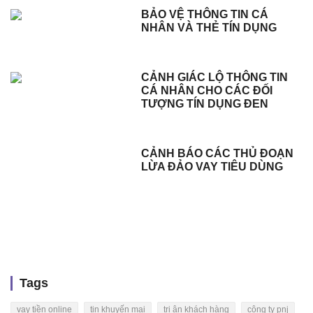
BẢO VỆ THÔNG TIN CÁ
NHÂN VÀ THẺ TÍN DỤNG
CẢNH GIÁC LỘ THÔNG TIN
CÁ NHÂN CHO CÁC ĐỐI
TƯỢNG TÍN DỤNG ĐEN
CẢNH BÁO CÁC THỦ ĐOẠN
LỪA ĐẢO VAY TIÊU DÙNG
Tags
vay tiền online
tin khuyến mại
tri ân khách hàng
công ty pnj