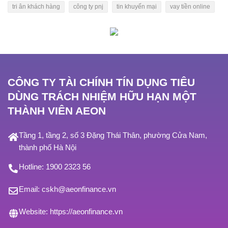
tri ân khách hàng
công ty pnj
tin khuyến mại
vay tiền online
CÔNG TY TÀI CHÍNH TÍN DỤNG TIÊU
DÙNG TRÁCH NHIỆM HỮU HẠN MỘT
THÀNH VIÊN AEON
Tầng 1, tầng 2, số 3 Đặng Thái Thân, phường Cửa Nam,
thành phố Hà Nội
Hotline:
1900 2323 56
Email:
cskh@aeonfinance.vn
Website:
https://aeonfinance.vn