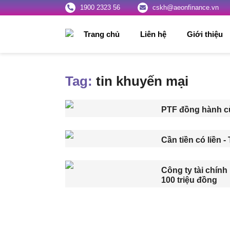
1900 2323 56
cskh@aeonfinance.vn
Trang chủ
Liên hệ
Giới thiệu
Tag:
tin khuyến mại
PTF đồng hành c
Cần tiền có liền -
Công ty tài chính
100 triệu đồng