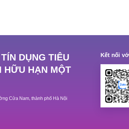
Kết nối v
 TÍN DỤNG TIÊU
M HỮU HẠN MỘT
hường Cửa Nam, thành phố Hà Nội