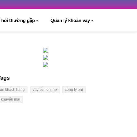
 hỏi thường gặp
Quản lý khoản vay
Tags
i ân khách hàng
vay tiền online
công ty pnj
n khuyến mại