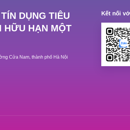
Kết nối v
 TÍN DỤNG TIÊU
M HỮU HẠN MỘT
hường Cửa Nam, thành phố Hà Nội