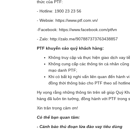
thức của PTF:
- Hotline: 1900 23 23 56
- Websie:
https://www.ptf.com.vn/
-Facebook:
https://www.facebook.com/ptfvn
- Zalo:
http://zalo.me/907887373763438857
PTF khuyến cáo quý khách hàng:
Không truy cập và thực hiện giao dịch vay tiề
Không cung cấp các thông tin cá nhân cũng 
mạo danh PTF;
Khi có bất kỳ nghi vấn liên quan đến hành v
đồng thời thông báo cho PTF theo số hotline
Hy vọng rằng những thông tin trên sẽ giúp Quý K
hàng đã luôn tin tưởng, đồng hành với PTF trong s
Xin trân trọng cảm ơn!
Có thể bạn quan tâm:
-
Cảnh báo thủ đoạn lừa đảo vay tiêu dùng