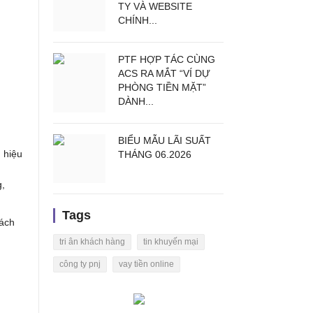
TY VÀ WEBSITE
CHÍNH...
PTF HỢP TÁC CÙNG
ACS RA MẮT “VÍ DỰ
PHÒNG TIỀN MẶT”
DÀNH...
BIỂU MẪU LÃI SUẤT
 hiệu
THÁNG 06.2026
g,
Tags
hách
tri ân khách hàng
tin khuyến mại
công ty pnj
vay tiền online