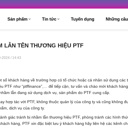
Sản phẩm
Tin tức
Tuyển dụng
Những câu
 LẪN TÊN THƯƠNG HIỆU PTF
-2024 / 14:43
t số khách hàng về trường hợp có tổ chức hoặc cá nhân sử dụng các 
iệu PTF như “ptffinance”,… để tiếp cận, tư vấn và chào mời khách hàng
 nhầm lẫn đang sử dụng dịch vụ, sản phẩm do PTF cung cấp.
hay hợp tác với PTF, không thuộc quản lý của công ty và cũng không đ
ẩm, dịch vụ của công ty.
nh giác tránh bị nhầm lẫn thương hiệu PTF, phòng tránh các hình thứ
khách hàng, PTF xin đặc biệt lưu ý khách hàng hãy liên hệ các kênh ch