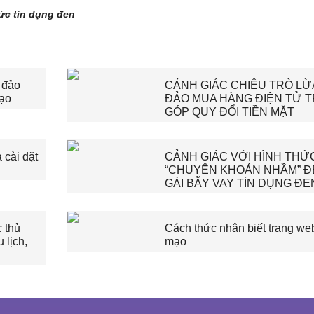
hức tín dụng đen
 đảo
CẢNH GIÁC CHIÊU TRÒ LỪ
mạo
ĐẢO MUA HÀNG ĐIỆN TỬ 
GÓP QUY ĐỔI TIỀN MẶT
 cài đặt
CẢNH GIÁC VỚI HÌNH THỨ
“CHUYỂN KHOẢN NHẦM” Đ
GÀI BẪY VAY TÍN DỤNG ĐE
 thủ
Cách thức nhận biết trang we
 lịch,
mạo