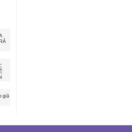
A
TRẢ
C
Ể
N
b giả