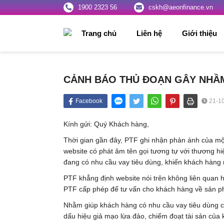
1900 2323 56
cskh@aeonfinance.vn
Trang chủ
Liên hệ
Giới thiệu
CẢNH BÁO THỦ ĐOẠN GÂY NHẦM
Facebook
21-10
Kính gửi: Quý Khách hàng,
Thời gian gần đây, PTF ghi nhận phản ánh của mộ
website có phát âm tên gọi tương tự với thương h
đang có nhu cầu vay tiêu dùng, khiến khách hàng
PTF khẳng định website nói trên không liên quan 
PTF cấp phép để tư vấn cho khách hàng về sản ph
Nhằm giúp khách hàng có nhu cầu vay tiêu dùng cả
dấu hiệu giả mạo lừa đảo, chiếm đoạt tài sản của 