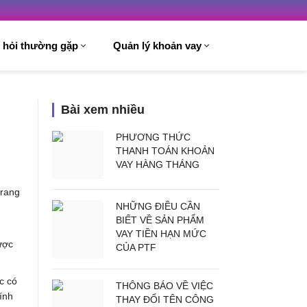
 hỏi thường gặp
Quản lý khoản vay
Bài xem nhiều
PHƯƠNG THỨC
THANH TOÁN KHOẢN
VAY HÀNG THÁNG
trang
NHỮNG ĐIỀU CẦN
BIẾT VỀ SẢN PHẨM
VAY TIỀN HẠN MỨC
ược
CỦA PTF
c có
THÔNG BÁO VỀ VIỆC
ính
THAY ĐỔI TÊN CÔNG